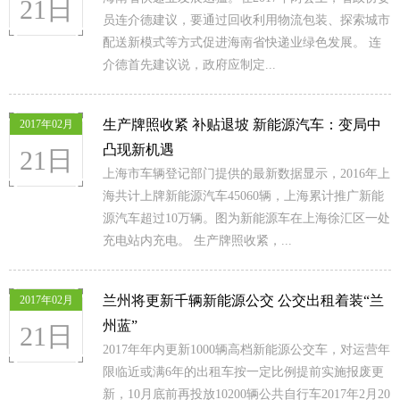
21日
员连介德建议，要通过回收利用物流包装、探索城市
配送新模式等方式促进海南省快递业绿色发展。 连
介德首先建议说，政府应制定...
生产牌照收紧 补贴退坡 新能源汽车：变局中
2017年02月
凸现新机遇
21日
上海市车辆登记部门提供的最新数据显示，2016年上
海共计上牌新能源汽车45060辆，上海累计推广新能
源汽车超过10万辆。图为新能源车在上海徐汇区一处
充电站内充电。 生产牌照收紧，...
兰州将更新千辆新能源公交 公交出租着装“兰
2017年02月
州蓝”
21日
2017年年内更新1000辆高档新能源公交车，对运营年
限临近或满6年的出租车按一定比例提前实施报废更
新，10月底前再投放10200辆公共自行车2017年2月20