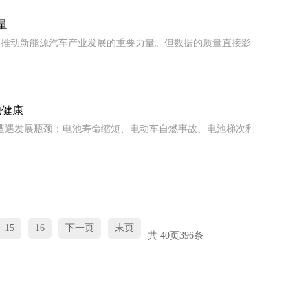
量
是推动新能源汽车产业发展的重要力量。但数据的质量直接影
池健康
遭遇发展瓶颈：电池寿命缩短、电动车自燃事故、电池梯次利
15
16
下一页
末页
共
40
页
396
条