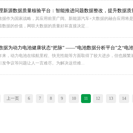
理新源数据质量核验平台：智能推进问题数据整改，提升数据质
数据作为国家战略，其应用前景广阔。新能源汽车+大数据的融合应用将
着数据的价值，网联大数据的质量好坏直接决定...
数据为动力电池健康状态“把脉” ——“电池数据分析平台”之“电
年来，动力电池在续航里程、快充性能等方面取得了较大进步，但也频繁
引发争议等问题让人一言难尽。为解决这些难...
上一页
6
7
8
9
10
11
12
13
14