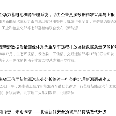
企动力蓄电池溯源管理系统，助力企业溯源数据精准采集与上报
加强新能源汽车动力蓄电池回收利用管理，规范行业发展，推进资源综合利
，工业和信息化部等七部委相继联合发布《新能源...
理新源数据质量画像体系为重型车远程排放监控数据质量保驾护
018年12月，生态环境部、发改委、工信部、交通运输部等11部门联合
地车人一体化的机动车排放监控系统和开展排放...
南省工信厅新能源汽车处处长徐涛一行莅临北理新源调研座谈
月20日下午，海南省工信厅新能源汽车处处长徐涛一行莅临新能源汽车国
源）参观调研。北京理工大学副教授、北理新源...
知隐患，未雨绸缪——北理新源安全预警产品持续迭代升级