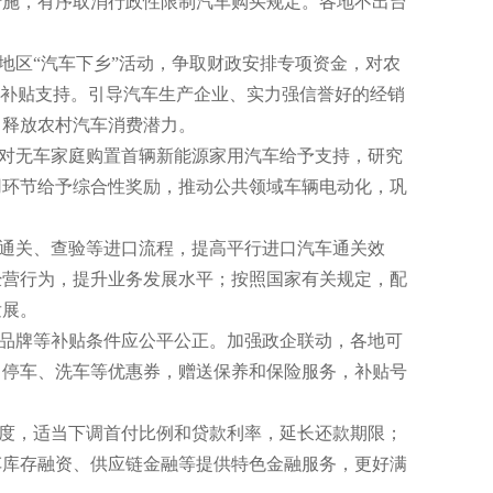
措施，有序取消行政性限制汽车购买规定。各地不出台
区“汽车下乡”活动，争取财政安排专项资金，对农
予补贴支持。引导汽车生产企业、实力强信誉好的经销
，释放农村汽车消费潜力。
对无车家庭购置首辆新能源家用汽车给予支持，研究
用环节给予综合性奖励，推动公共领域车辆电动化，巩
通关、查验等进口流程，提高平行进口汽车通关效
经营行为，提升业务发展水平；按照国家有关规定，配
发展。
品牌等补贴条件应公平公正。加强政企联动，各地可
、停车、洗车等优惠券，赠送保养和保险服务，补贴号
度，适当下调首付比例和贷款利率，延长还款期限；
车库存融资、供应链金融等提供特色金融服务，更好满