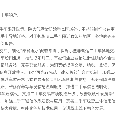
手车消费。
手车限迁政策。除大气污染防治重点区域外，不得限制符合在用
二手车异地迁移。对于拟恢复二手车限迁政策的地区，各地商务
务部报告。
交易。细化“跨省通办”配套举措，保障小型非营运二手车异地交
手车经销业务，推动取消对二手车经销企业登记注册住所的不合
记服务站，完善配套服务，为消费者提供交易、纳税、登记、保
信息开放共享。各地可先行先试，建立跨部门合作机制，加强二
主体以车窗表格形式在显著位置明示车辆相关信息，充分保障消
理赔、维修保养等车况信息查询服务，推进二手车信息透明化。
车流通模式。支持二手车交易市场改造升级，改善软硬件设施条
展。加强二手车诚信体系建设与应用，完善二手车经营主体信用
加快大数据、智能化等新技术应用，促进线上线下融合发展。