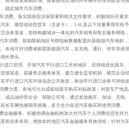
件、精准设置限购区域、探索拥堵区域内外车辆分类使用政策等
定，稳定城市汽车消费。
车消费。落实国务院决策部署和相关文件要求，积极组织开展本地
汽车、微型或轻型货车（含皮卡）、1.6L及以下排量乘用车给
下沉业务渠道，加快构建城乡一体化的汽车销售和售后服务网络
汽车消费。鼓励限购地区号牌指标数量配置向新能源汽车倾斜，
施。各地可对消费者购置新能源汽车，在充电、通行、停车等使
场增长势头。
行进口管理。开展汽车平行进口工作的地区，应持续优化报关、
展货源渠道、搭建售后服务体系，建立健全监管机制，规范企业
落实平行进口汽车环保信息公开政策，推动平行进口业务可持续
消费力度。各地可出台或延续新车购买补贴政策，对新车产地及
业、成品油经营企业、保险公司等，通过发放购车、加油、充电
，延长车辆包修期等措施，多方合力促进汽车购买和使用消费。
费金融服务。积极协调金融机构加大对汽车个人消费信贷支持力
配置和业务布局，增加农村地区汽车金融服务有效供给；针对汽