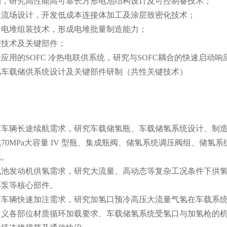
构，研究高性能高可靠长方形电池结构设计及可控制备技术；
及流场设计，开发低成本连接体加工及涂层致密化技术；
命电堆组装技术，形成电堆批量制造能力；
理技术及关键部件；
应用的SOFC 冷热电联供系统，研究与SOFC耦合的快速启动
氢车载储供系统设计及关键部件研制（共性关键技术）
型车辆长途续航需求，研究车载储氢瓶、车载储氢系统设计、制
70MPa大容量 IV 型瓶、集成瓶阀、储氢系统调压阀组、储
统。
电池发动机供氢需求，研究大流量、高动态等复杂工况条件下供
环泵等核心部件。
型车辆快速加注需求，研究加氢口预冷高压大流量气氢在车载系
定义各部位材质循环加载要求、车载储氢系统受氢口与加氢枪的