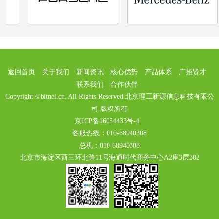
返回首页
关于我们
新闻资讯
核心优势
产品体系
广招贤才
联系我们
合作伙伴
Copyright ©bitnei.cn. All Rights Reserved.北京理工新源信息科技有限公
司 版权所有
京ICP备16054433号-4
客服热线：010-68940308
总机：010-68940308
北京市海淀区西三环北路11号海通时代商务中心A2座3层302