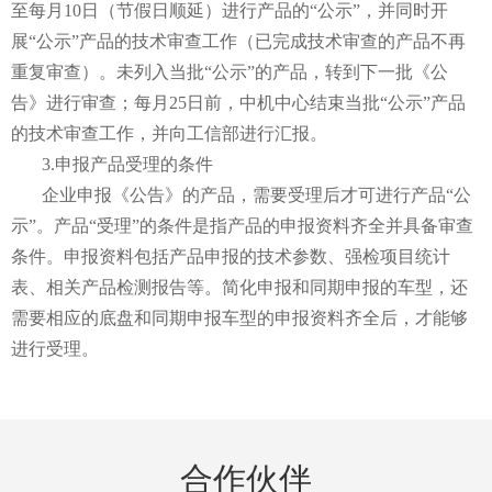
至每月10日（节假日顺延）进行产品的“公示”，并同时开
展“公示”产品的技术审查工作（已完成技术审查的产品不再
重复审查）。未列入当批“公示”的产品，转到下一批《公
告》进行审查；每月25日前，中机中心结束当批“公示”产品
的技术审查工作，并向工信部进行汇报。
3.申报产品受理的条件
企业申报《公告》的产品，需要受理后才可进行产品“公
示”。产品“受理”的条件是指产品的申报资料齐全并具备审查
条件。申报资料包括产品申报的技术参数、强检项目统计
表、相关产品检测报告等。简化申报和同期申报的车型，还
需要相应的底盘和同期申报车型的申报资料齐全后，才能够
进行受理。
合作伙伴