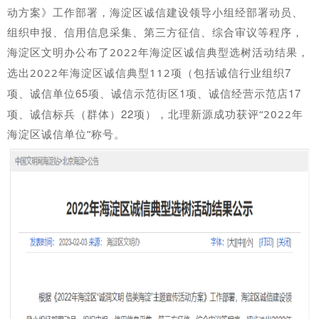
动方案》工作部署，海淀区诚信建设领导小组经部署动员、
组织申报、信用信息采集、第三方征信、综合审议等程序，
海淀区文明办公布了2022年海淀区诚信典型选树活动结果，
包括诚信行业组织
7
选出2022年海淀
区诚信典型112项（
项
、诚信单
位
65
项、
诚信示范街区
1
项、诚信经营示范
店
17
项、
诚信标兵（群体）
22
项）
，北理新源成功获评“2022年
海淀区诚信单位”称号。