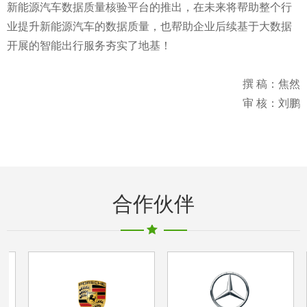
新能源汽车数据质量核验平台的推出，在未来将帮助整个行
业提升新能源汽车的数据质量，也帮助企业后续基于大数据
开展的智能出行服务夯实了地基！
撰 稿：焦然
审 核：刘鹏
合作伙伴