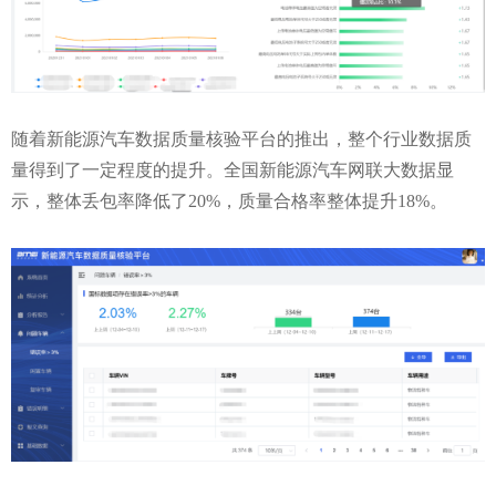
随着新能源汽车数据质量核验平台的推出，整个行业数据质
量得到了一定程度的提升。全国新能源汽车网联大数据显
示，整体丢包率降低了20%，质量合格率整体提升18%。