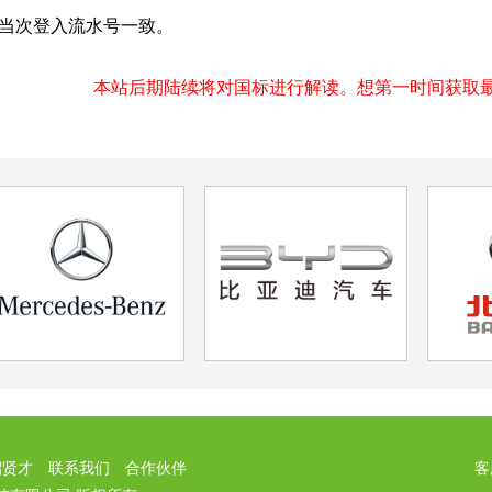
次登入流水号一致。
本站后期陆续将对国标进行解读。想第一时间获取
招贤才
联系我们
合作伙伴
客