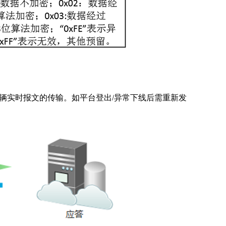
实时报文的传输。如平台登出/异常下线后需重新发