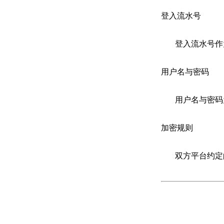
登入流水号
登入流水号作为平
用户名与密码
用户名与密码为
加密规则
双方平台约定的