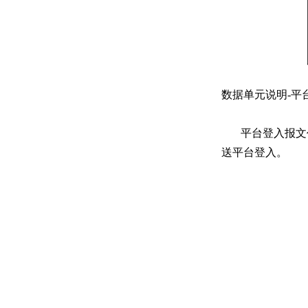
数据单元说明-平
平台登入报文作
送平台登入。