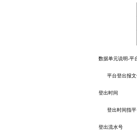
数据单元说明-平
平台登出报文作
登出时间
登出时间指平台
登出流水号