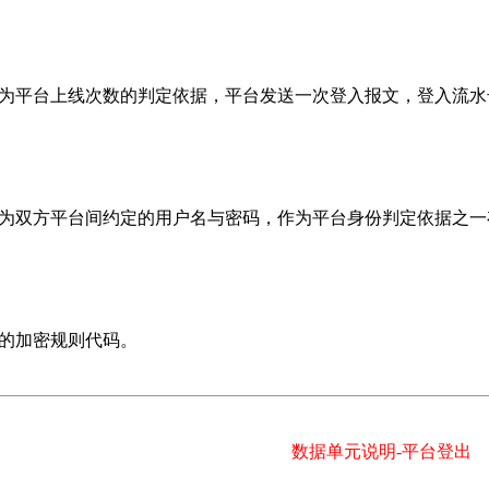
台上线次数的判定依据，平台发送一次登入报文，登入流水号+1，
双方平台间约定的用户名与密码，作为平台身份判定依据之一
加密规则代码。
数据单元说明-平台登出