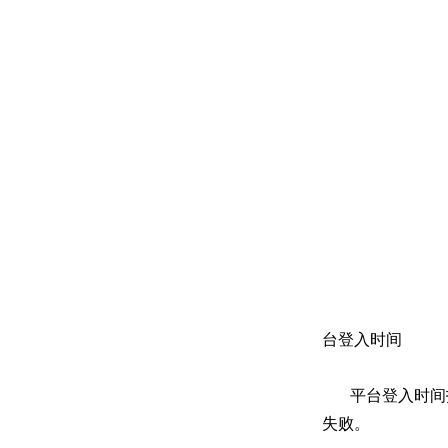
台登入时间
平台登入时间指
失败。