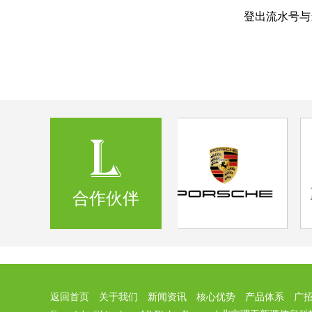
登出流水号与当
合作伙伴
返回首页
关于我们
新闻资讯
核心优势
产品体系
广