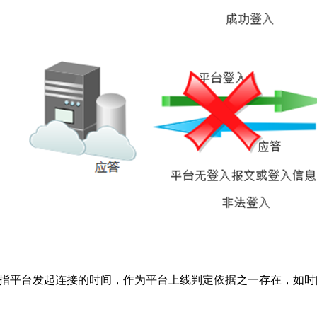
平台发起连接的时间，作为平台上线判定依据之一存在，如时间