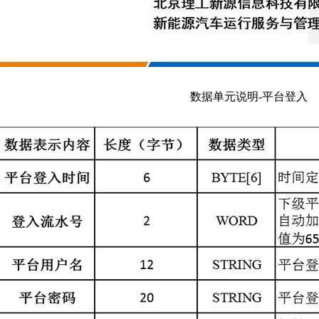
数据单元说明-平台登入